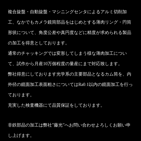
複合旋盤・自動旋盤・マシニングセンタによるアルミ切削加
工、なかでもカメラ鏡筒部品をはじめとする薄肉リング・円筒
形状について、角度公差や真円度などに精度が求められる製品
の加工を得意としております。
通常のチャッキングでは変形してしまう様な薄肉加工につい
て、試作から月産10万個程度の量産にまで対応致します。
弊社得意にしております光学系の主要部品となるカム筒を、内
外径の鏡面加工表面粗さについてはRa0.1以内の鏡面加工を行っ
ております。
充実した検査機器にて品質保証をしております。
非鉄部品の加工は弊社”藤光”へお問い合わせよろしくお願い申
し上げます。